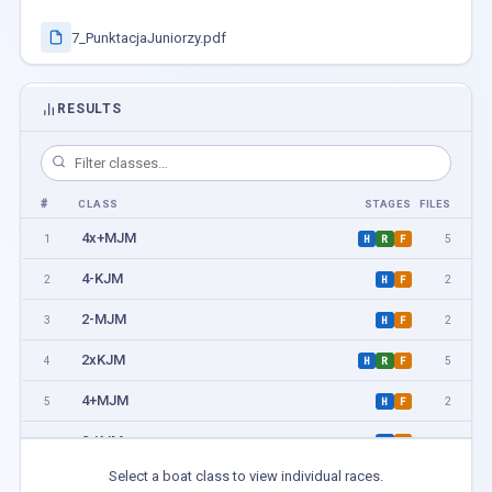
7_PunktacjaJuniorzy.pdf
RESULTS
#
CLASS
STAGES
FILES
4x+MJM
1
5
H
R
F
4-KJM
2
2
H
F
2-MJM
3
2
H
F
2xKJM
4
5
H
R
F
4+MJM
5
2
H
F
2-KJM
6
2
H
F
Select a boat class to view individual races.
4x+KJM
7
5
H
R
F