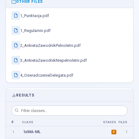
OTHER FILES
1_Punktacja.pdf
1_Regulamin.pdf
2_AnkietaZawodnikPelnoletni.pdf
3_AnkietaZawodnikNiepelnoletni.pdf
4_OswiadczenieDelegata.pdf
RESULTS
#
CLASS
STAGES
FILES
1xMA-ML
1
1
F