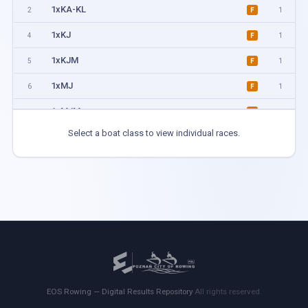
1xKA-KL
2
1
F
1xKJ
4
1
F
1xKJM
5
1
F
1xMJ
6
1
F
1xMJM
7
1
F
Select a boat class to view individual races.
1xKL KBL
8
1
F
1xML MBL
9
1
F
1xKA KB
10
1
F
1xMA MB
11
1
F
1xNiepelnosprawni
12
2
F
1xUNI
13
1
F
EOS Rowing — Digital Results Repository
·
All rights reserved.