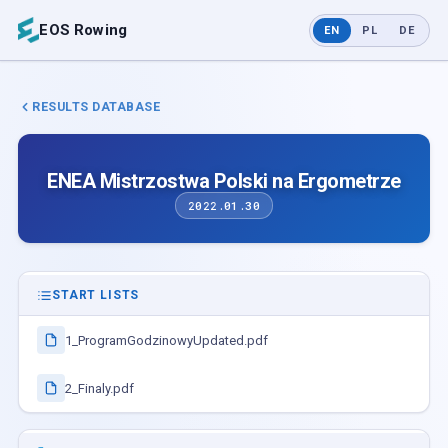
EOS Rowing
EN
PL
DE
RESULTS DATABASE
ENEA Mistrzostwa Polski na Ergometrze
2022.01.30
START LISTS
1_ProgramGodzinowyUpdated.pdf
2_Finaly.pdf