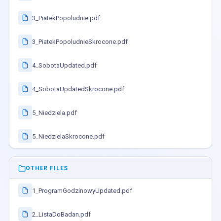
3_PiatekPopoludnie.pdf
3_PiatekPopoludnieSkrocone.pdf
4_SobotaUpdated.pdf
4_SobotaUpdatedSkrocone.pdf
5_Niedziela.pdf
5_NiedzielaSkrocone.pdf
OTHER FILES
1_ProgramGodzinowyUpdated.pdf
2_ListaDoBadan.pdf