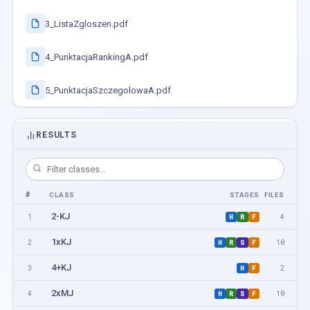
3_ListaZgloszen.pdf
4_PunktacjaRankingA.pdf
5_PunktacjaSzczegolowaA.pdf
RESULTS
#
CLASS
STAGES
FILES
2-KJ
1
4
H
R
F
1xKJ
2
10
H
R
S
F
4+KJ
3
2
H
F
2xMJ
4
10
H
R
S
F