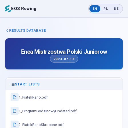
EOS Rowing
EN
PL
DE
RESULTS DATABASE
Enea Mistrzostwa Polski Juniorow
2024.07.14
START LISTS
1_PiatekRano.pdf
1_ProgramGodzinowyUpdated.pdf
2_PiatekRanoSkrocone.pdf