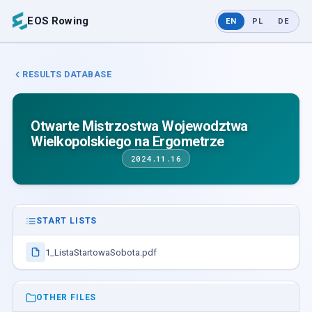
EOS Rowing
EN
PL
DE
RESULTS DATABASE
Otwarte Mistrzostwa Wojewodztwa
Wielkopolskiego na Ergometrze
2024.11.16
START LISTS
1_ListaStartowaSobota.pdf
OTHER FILES