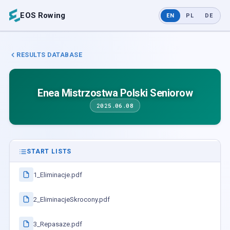
EOS Rowing
EN
PL
DE
RESULTS DATABASE
Enea Mistrzostwa Polski Seniorow
2025.06.08
START LISTS
1_Eliminacje.pdf
2_EliminacjeSkrocony.pdf
3_Repasaze.pdf