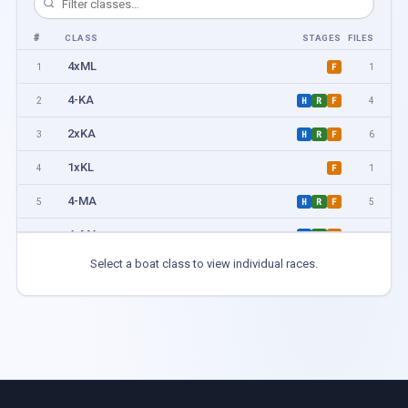
#
CLASS
STAGES
FILES
4xML
1
1
F
4-KA
2
4
H
R
F
2xKA
3
6
H
R
F
1xKL
4
1
F
4-MA
5
5
H
R
F
4xMA
6
5
H
R
F
Select a boat class to view individual races.
1xML
7
5
H
R
F
2-KL
8
1
F
2-KA
9
1
F
1xKA
10
1
F
1xMA
11
5
H
R
F