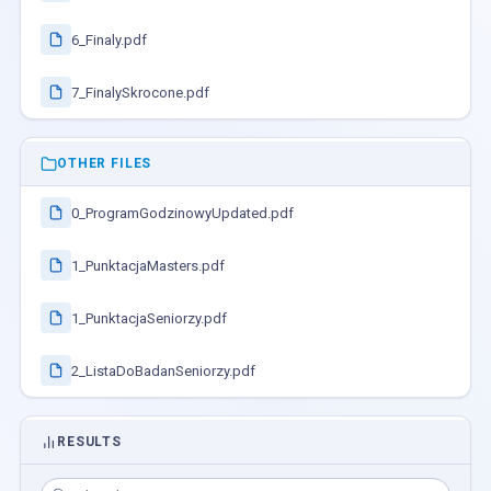
6_Finaly.pdf
7_FinalySkrocone.pdf
OTHER FILES
0_ProgramGodzinowyUpdated.pdf
1_PunktacjaMasters.pdf
1_PunktacjaSeniorzy.pdf
2_ListaDoBadanSeniorzy.pdf
RESULTS