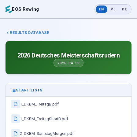
EOS Rowing
EN
PL
DE
RESULTS DATABASE
2026 Deutsches Meisterschaftsrudern
2026.04.19
START LISTS
1_DKBM_FreitagB.pdf
1_DKBM_FreitagShortB.pdf
2_DKBM_SamstagMorgen.pdf