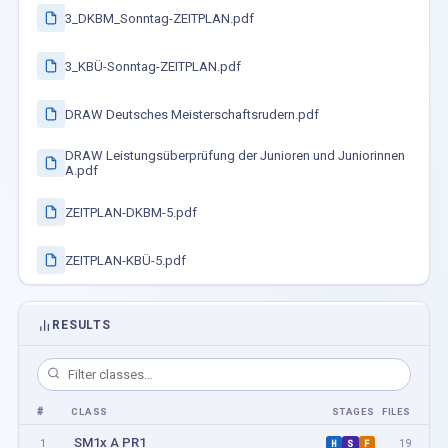
3_DKBM_Sonntag-ZEITPLAN.pdf
3_KBÜ-Sonntag-ZEITPLAN.pdf
DRAW Deutsches Meisterschaftsrudern.pdf
DRAW Leistungsüberprüfung der Junioren und Juniorinnen
A.pdf
ZEITPLAN-DKBM-5.pdf
ZEITPLAN-KBÜ-5.pdf
RESULTS
#
CLASS
STAGES
FILES
SM1x A PR1
1
19
H
S
F