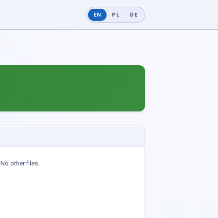
EN
PL
DE
No other files.