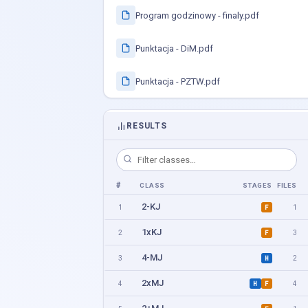
Program godzinowy - finaly.pdf
Punktacja - DiM.pdf
Punktacja - PZTW.pdf
RESULTS
#
CLASS
STAGES
FILES
2-KJ
1
1
F
1xKJ
2
3
F
4-MJ
3
2
H
2xMJ
4
4
H
F