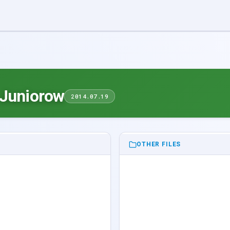
 Juniorow
2014.07.19
OTHER FILES