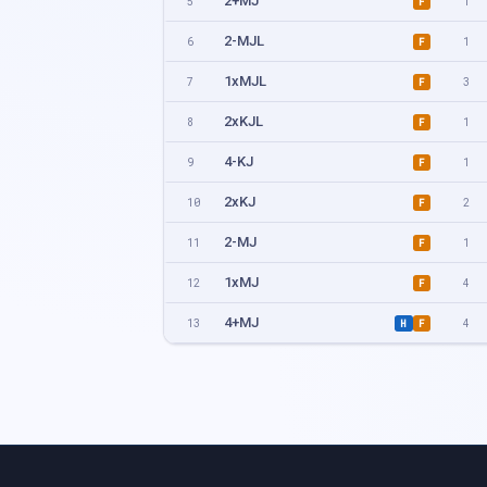
2+MJ
5
1
F
2-MJL
6
1
F
1xMJL
7
3
F
2xKJL
8
1
F
4-KJ
9
1
F
2xKJ
10
2
F
2-MJ
11
1
F
1xMJ
12
4
F
4+MJ
13
4
H
F
1xKJL
14
2
F
4xKJ
16
1
F
2xMJL
17
1
F
4xMJ
18
2
F