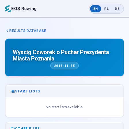
EOS Rowing
EN
PL
DE
RESULTS DATABASE
Wyscig Czworek o Puchar Prezydenta
Miasta Poznania
2016.11.05
START LISTS
No start lists available.
OTHER FILES