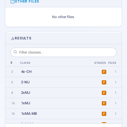
OTHER FILES
No other files.
RESULTS
#
CLASS
STAGES
FILES
4x-CH
3
1
F
2-MJ
5
1
F
2xMJ
8
1
F
1xMJ
16
1
F
1xMA MB
18
1
F
2xMJM
20
1
F