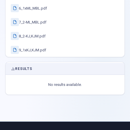
6_1xML,MBL.pdf
7_2-ML,MBL.pdf
8_2-KJ,KJM.pdf
9_1xKJ,KJM.pdf
RESULTS
No results available.