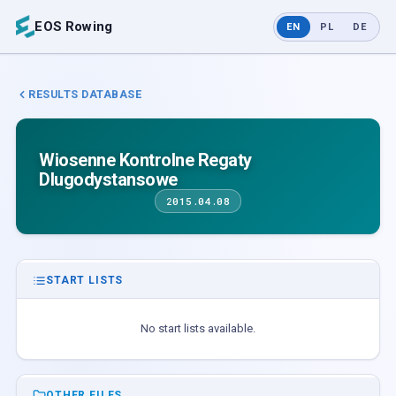
EOS Rowing
EN
PL
DE
RESULTS DATABASE
Wiosenne Kontrolne Regaty
Dlugodystansowe
2015.04.08
START LISTS
No start lists available.
OTHER FILES