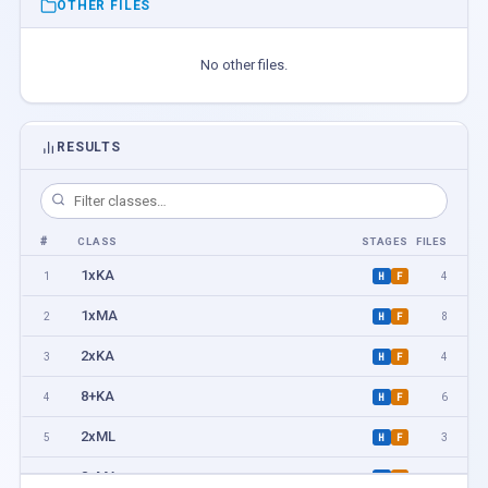
OTHER FILES
No other files.
RESULTS
#
CLASS
STAGES
FILES
1xKA
1
4
H
F
1xMA
2
8
H
F
2xKA
3
4
H
F
8+KA
4
6
H
F
2xML
5
3
H
F
8+MA
6
8
H
F