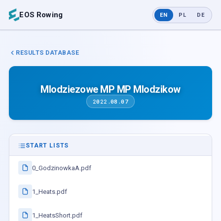
EOS Rowing
EN
PL
DE
RESULTS DATABASE
Mlodziezowe MP MP Mlodzikow
2022.08.07
START LISTS
0_GodzinowkaA.pdf
1_Heats.pdf
1_HeatsShort.pdf