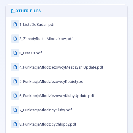
OTHER FILES
1_ListaDoBadan.pdf
2_ZasadyRuchuMlodzikow.pdf
3_FisaX8.pdf
4_PunktacjaMlodziezowcyMezczyzniUpdate.pdf
5_PunktacjaMlodziezowcyKobiety.pdf
6_PunktacjaMlodziezowcyKlubyUpdate.pdf
7_PunktacjaMlodzicyKluby.pdf
8_PunktacjaMlodzicyChlopcy.pdf