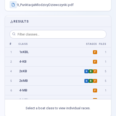
9_PunktacjaMlodzicyDziewczynki.pdf
RESULTS
#
CLASS
STAGES
FILES
1xKBL
1
1
F
4-KB
2
1
F
2xKB
4
5
H
R
F
2xMB
5
5
H
R
F
4-MB
6
1
F
2-MBL
7
1
F
Select a boat class to view individual races.
1xMBL
8
1
F