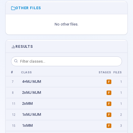
OTHER FILES
No other files.
RESULTS
#
CLASS
STAGES
FILES
4+MJ MJM
7
1
F
2xMJ MJM
8
1
F
2xMM
11
1
F
1xMJ MJM
12
2
F
1xMM
15
3
F