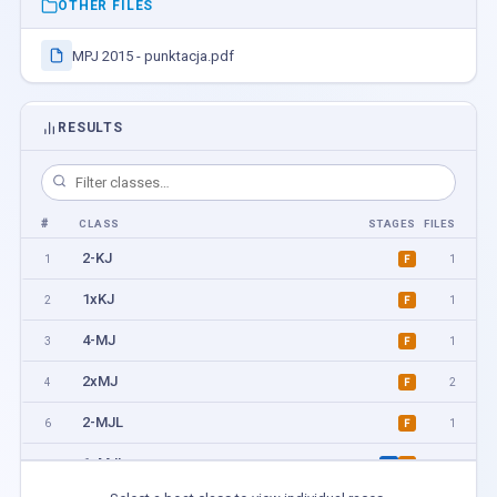
OTHER FILES
MPJ 2015 - punktacja.pdf
RESULTS
#
CLASS
STAGES
FILES
2-KJ
1
1
F
1xKJ
2
1
F
4-MJ
3
1
F
2xMJ
4
2
F
2-MJL
6
1
F
1xMJL
7
6
H
F