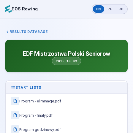
EOS Rowing
EN
PL
DE
RESULTS DATABASE
EDF Mistrzostwa Polski Seniorow
2015.10.03
START LISTS
Program - eliminacje.pdf
Program - finaly.pdf
Program godzinowy.pdf