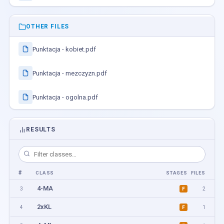
OTHER FILES
Punktacja - kobiet.pdf
Punktacja - mezczyzn.pdf
Punktacja - ogolna.pdf
RESULTS
#
CLASS
STAGES
FILES
4-MA
3
2
F
2xKL
4
1
F