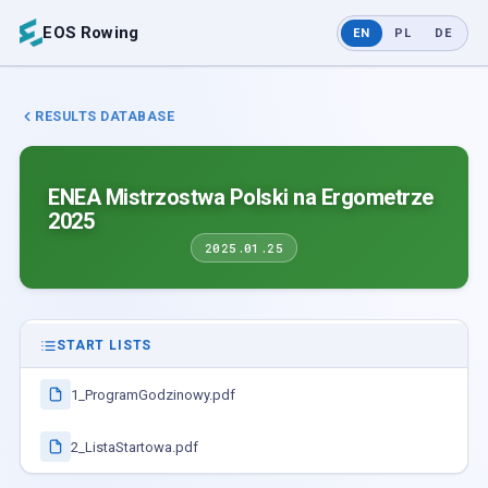
EOS Rowing
EN
PL
DE
RESULTS DATABASE
ENEA Mistrzostwa Polski na Ergometrze
2025
2025.01.25
START LISTS
1_ProgramGodzinowy.pdf
2_ListaStartowa.pdf