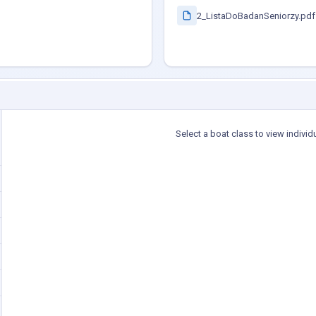
2_ListaDoBadanSeniorzy.pdf
Select a boat class to view individ