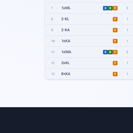
1xML
7
5
H
R
F
2-KL
8
1
F
2-KA
9
1
F
1xKA
10
1
F
1xMA
11
5
H
R
F
2xKL
12
1
F
8+KA
13
1
F
2-ML
14
1
F
2-MA
15
5
H
R
F
4xKA
16
6
H
R
F
2xML
17
5
H
R
F
2xMA
18
1
F