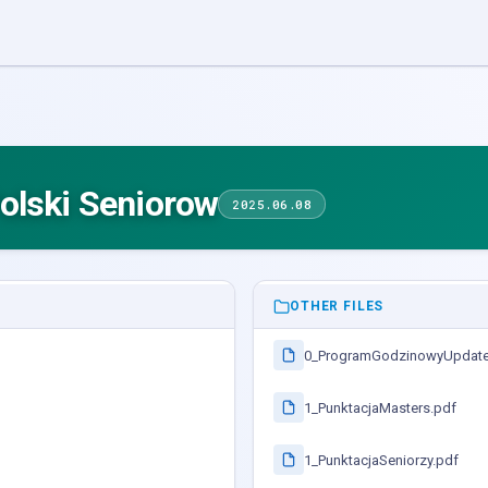
olski Seniorow
2025.06.08
OTHER FILES
0_ProgramGodzinowyUpdate
1_PunktacjaMasters.pdf
1_PunktacjaSeniorzy.pdf