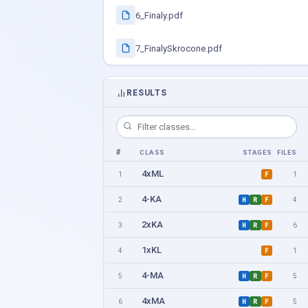
6_Finaly.pdf
7_FinalySkrocone.pdf
RESULTS
#
CLASS
STAGES
FILES
4xML
1
1
F
4-KA
2
4
H
R
F
2xKA
3
6
H
R
F
1xKL
4
1
F
4-MA
5
5
H
R
F
4xMA
6
5
H
R
F