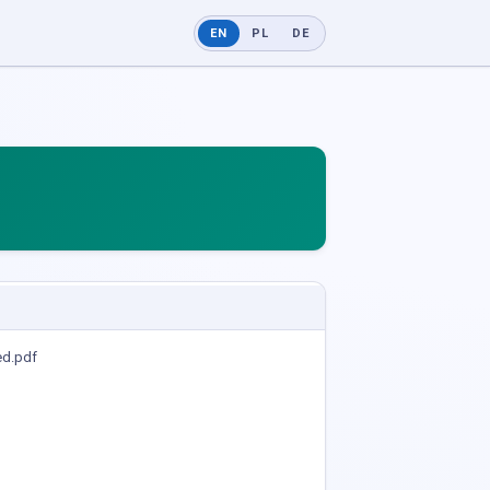
EN
PL
DE
d.pdf