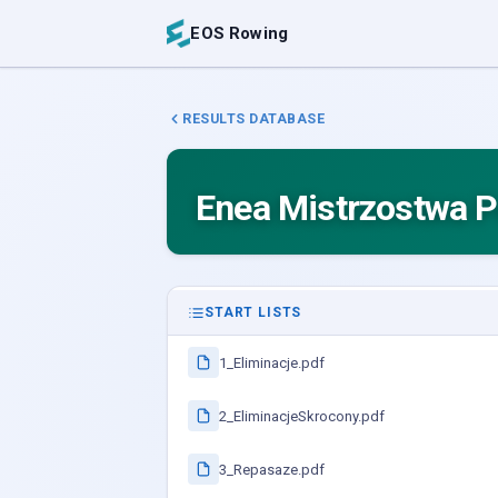
EOS Rowing
RESULTS DATABASE
Enea Mistrzostwa P
START LISTS
1_Eliminacje.pdf
2_EliminacjeSkrocony.pdf
3_Repasaze.pdf