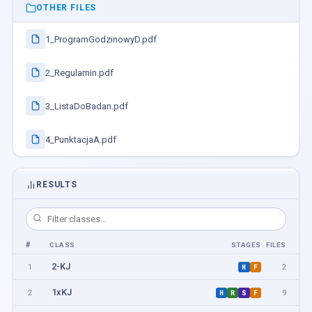
OTHER FILES
1_ProgramGodzinowyD.pdf
2_Regulamin.pdf
3_ListaDoBadan.pdf
4_PunktacjaA.pdf
RESULTS
#
CLASS
STAGES
FILES
2-KJ
1
2
H
F
1xKJ
2
9
H
R
S
F