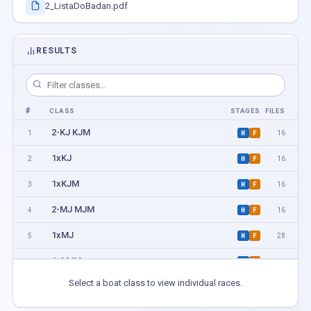
2_ListaDoBadan.pdf
RESULTS
#
CLASS
STAGES
FILES
2-KJ KJM
1
16
H
F
1xKJ
2
16
H
F
1xKJM
3
16
H
F
2-MJ MJM
4
16
H
F
1xMJ
5
28
H
F
1xMJM
6
20
H
F
Select a boat class to view individual races.
2-KA KB
7
4
H
F