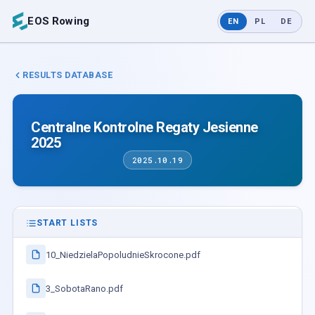
EOS Rowing
EN
PL
DE
RESULTS DATABASE
Centralne Kontrolne Regaty Jesienne
2025
2025.10.19
START LISTS
10_NiedzielaPopoludnieSkrocone.pdf
3_SobotaRano.pdf