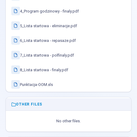
4_Program godzinowy - finaly.pdf
5_Lista startowa - eliminacje.pdf
6_Lista startowa - repasaze.pdf
7_Lista startowa - polfinaly.pdf
8_Lista startowa - finaly.pdf
Punktacja-OOM.xls
OTHER FILES
No other files.